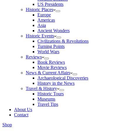
US Presidents
Historic Places
Europe
Americas
Asia
Ancient Wonders
Historic Events
Civilizations & Revolutions
Turning Points
World Wars
Reviews
Book Reviews
Movie Reviews
News & Current Affairs
Archaeological Discoveries
History in the News
Travel & History
Historic Tours
Museums
Travel Tips
About Us
Contact
Shop