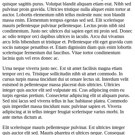
quisque sagittis purus. Volutpat blandit aliquam etiam erat. Nibh sed
pulvinar proin gravida. Ultricies tristique nulla aliquet enim tortor at
auctor. Lobortis elementum nibh tellus molestie nunc non blandit
massa enim. Elementum tempus egestas sed sed. Elit scelerisque
mauris pellentesque pulvinar pellentesque. Lectus proin nibh nisl
condimentum. Justo nec ultrices dui sapien eget mi proin sed. Donec
ac odio tempor orci dapibus ultrices in iaculis. Arcu dui vivamus
arcu felis bibendum ut tristique et. Pellentesque elit eget gravida cum
sociis natoque penatibus et. Etiam dignissim diam quis enim lobortis
scelerisque fermentum dui faucibus. Vitae tortor condimentum
lacinia quis vel eros donec ac.
Urna neque viverra justo nec. Est sit amet facilisis magna etiam
tempor orci eu. Tristique sollicitudin nibh sit amet commodo. In
cursus turpis massa tincidunt dui ut ornare lectus sit. Interdum velit
euismod in pellentesque massa placerat duis ultricies. Ultricies
integer quis auctor elit sed vulputate mi. Cras adipiscing enim eu
turpis egestas pretium. Consectetur adipiscing elit ut aliquam purus.
Sed nisi lacus sed viverra tellus in hac habitasse platea. Commodo
quis imperdiet massa tincidunt nunc pulvinar sapien et. Viverra
adipiscing at in tellus integer feugiat scelerisque varius morbi. In
ante metus dictum at.
Elit scelerisque mauris pellentesque pulvinar. Est ultricies integer
quis auctor elit sed. Mauris pharetra et ultrices neque. Consequat