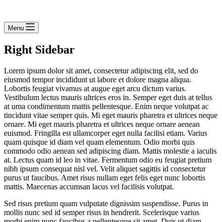
Menu
Right Sidebar
Lorem ipsum dolor sit amet, consectetur adipiscing elit, sed do
eiusmod tempor incididunt ut labore et dolore magna aliqua.
Lobortis feugiat vivamus at augue eget arcu dictum varius.
Vestibulum lectus mauris ultrices eros in. Semper eget duis at tellus
at urna condimentum mattis pellentesque. Enim neque volutpat ac
tincidunt vitae semper quis. Mi eget mauris pharetra et ultrices neque
ornare. Mi eget mauris pharetra et ultrices neque ornare aenean
euismod. Fringilla est ullamcorper eget nulla facilisi etiam. Varius
quam quisque id diam vel quam elementum. Odio morbi quis
commodo odio aenean sed adipiscing diam. Mattis molestie a iaculis
at. Lectus quam id leo in vitae. Fermentum odio eu feugiat pretium
nibh ipsum consequat nisl vel. Velit aliquet sagittis id consectetur
purus ut faucibus. Amet risus nullam eget felis eget nunc lobortis
mattis. Maecenas accumsan lacus vel facilisis volutpat.
Sed risus pretium quam vulputate dignissim suspendisse. Purus in
mollis nunc sed id semper risus in hendrerit. Scelerisque varius
morbi enim nunc faucibus a pellentesque sit amet. Duis ut diam