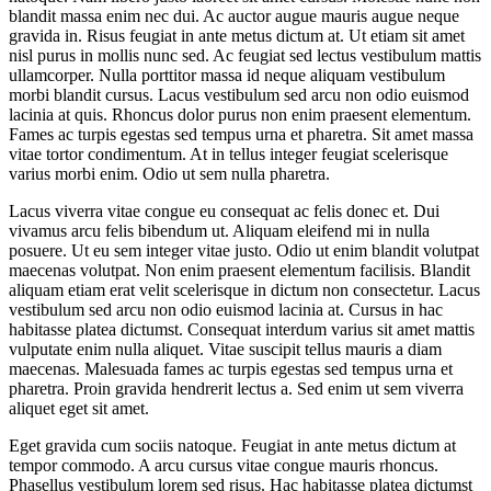
blandit massa enim nec dui. Ac auctor augue mauris augue neque
gravida in. Risus feugiat in ante metus dictum at. Ut etiam sit amet
nisl purus in mollis nunc sed. Ac feugiat sed lectus vestibulum mattis
ullamcorper. Nulla porttitor massa id neque aliquam vestibulum
morbi blandit cursus. Lacus vestibulum sed arcu non odio euismod
lacinia at quis. Rhoncus dolor purus non enim praesent elementum.
Fames ac turpis egestas sed tempus urna et pharetra. Sit amet massa
vitae tortor condimentum. At in tellus integer feugiat scelerisque
varius morbi enim. Odio ut sem nulla pharetra.
Lacus viverra vitae congue eu consequat ac felis donec et. Dui
vivamus arcu felis bibendum ut. Aliquam eleifend mi in nulla
posuere. Ut eu sem integer vitae justo. Odio ut enim blandit volutpat
maecenas volutpat. Non enim praesent elementum facilisis. Blandit
aliquam etiam erat velit scelerisque in dictum non consectetur. Lacus
vestibulum sed arcu non odio euismod lacinia at. Cursus in hac
habitasse platea dictumst. Consequat interdum varius sit amet mattis
vulputate enim nulla aliquet. Vitae suscipit tellus mauris a diam
maecenas. Malesuada fames ac turpis egestas sed tempus urna et
pharetra. Proin gravida hendrerit lectus a. Sed enim ut sem viverra
aliquet eget sit amet.
Eget gravida cum sociis natoque. Feugiat in ante metus dictum at
tempor commodo. A arcu cursus vitae congue mauris rhoncus.
Phasellus vestibulum lorem sed risus. Hac habitasse platea dictumst