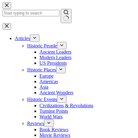
Skip
to
content
No
results
Articles
Historic People
Ancient Leaders
Modern Leaders
US Presidents
Historic Places
Europe
Americas
Asia
Ancient Wonders
Historic Events
Civilizations & Revolutions
Turning Points
World Wars
Reviews
Book Reviews
Movie Reviews