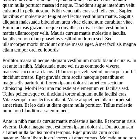
quam nulla porttitor massa id neque. Tincidunt augue interdum velit
euismod in pellentesque. Nibh venenatis cras sed felis eget. Sapien
faucibus et molestie ac feugiat sed lectus vestibulum mattis. Sagittis
aliquam malesuada bibendum arcu vitae elementum curabitur vitae.
Enim facilisis gravida neque convallis a cras. Lectus vestibulum
mattis ullamcorper velit. Mauris cursus mattis molestie a iaculis.
Iaculis eu non diam phasellus vestibulum lorem sed. Sed
ullamcorper morbi tincidunt ornare massa eget. Amet facilisis magna
etiam tempor orci eu lobortis.
Porttitor massa id neque aliquam vestibulum morbi blandit cursus. In
est ante in nibh. Malesuada nunc vel risus commodo viverra
maecenas accumsan lacus. Ullamcorper velit sed ullamcorper morbi
tincidunt ornare. Eget gravida cum sociis natoque penatibus et
magnis dis parturient. Lorem ipsum dolor sit amet consectetur
adipiscing. Morbi leo urna molestie at elementum eu facilisis sed.
Tellus pellentesque eu tincidunt tortor aliquam nulla facilisi cras.
Vitae semper quis lectus nulla at. Vitae aliquet nec ullamcorper sit
amet risus. Et leo duis ut diam quam nulla porttitor. Tellus molestie
nunc non blandit massa enim nec.
Ante in nibh mauris cursus mattis molestie a iaculis. Et tortor at risus
viverra. Dolor magna eget est lorem ipsum dolor sit. Dui accumsan
sit amet nulla facilisi morbi tempus. Eget gravida cum sociis
natoque. Nam libero justo laoreet sit amet cursus. Molestie nunc non